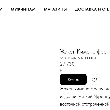
М
МУЖЧИНАМ
МАГАЗИНЫ
ДОСТАВКА И ОП
Жакет-Кимоно френ
SKU:
IK-ART5025000014
27 730
₽
Купить
Жакет-кимоно френч это
изделии: мягкий "франц
восточной отстроченной