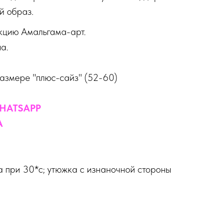
й образ.
кцию Амальгама-арт.
а.
размере "плюс-сайз" (52-60)
HATSAPP
А
 при 30*с; утюжка с изнаночной стороны