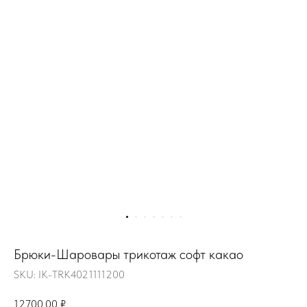
Брюки-Шаровары трикотаж софт какао
SKU:
IK-TRK4021111200
12700,00
₽